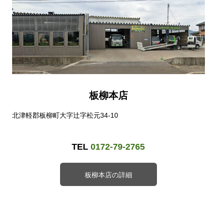
板柳本店
北津軽郡板柳町大字辻字松元34-10
TEL
0172-79-2765
板柳本店の詳細